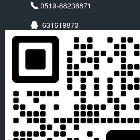
0519-88238871
631619873